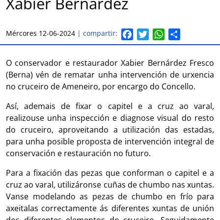
Xabier Bernárdez
F
T
W
S
Mércores 12-06-2024
| compartir:
a
w
h
h
c
i
a
a
O conservador e restaurador Xabier Bernárdez Fresco
e
t
t
r
(Berna) vén de rematar unha intervención de urxencia
b
t
s
e
no cruceiro de Ameneiro, por encargo do Concello.
o
e
A
o
r
p
Así, ademais de fixar o capitel e a cruz ao varal,
k
p
realizouse unha inspección e diagnose visual do resto
do cruceiro, aproveitando a utilización das estadas,
para unha posible proposta de intervención integral de
conservación e restauración no futuro.
Para a fixación das pezas que conforman o capitel e a
cruz ao varal, utilizáronse cuñas de chumbo nas xuntas.
Vanse modelando as pezas de chumbo en frío para
axeitalas correctamente ás diferentes xuntas de unión