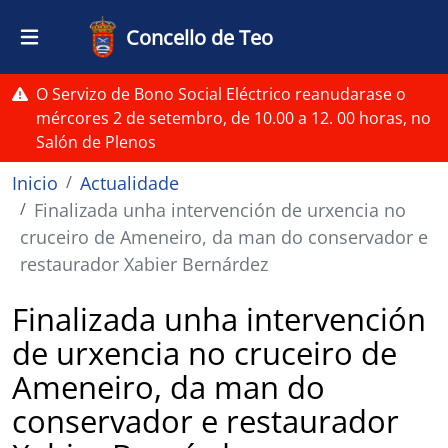
Ir o contido principal
Concello de Teo
O Servizo de Bono Social Eléctrico reanudarase o
mércores 2 de setembro, de 10.00 a 12. 00 horas, no
Salón de Plenos
Miga de pan
Inicio
Actualidade
Finalizada unha intervención de urxencia no
cruceiro de Ameneiro, da man do conservador e
restaurador Xabier Bernárdez
Finalizada unha intervención
de urxencia no cruceiro de
Ameneiro, da man do
conservador e restaurador