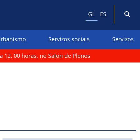
GL
ES
rbanismo
Servizos sociais
Servizos
a 12. 00 horas, no Salón de Plenos