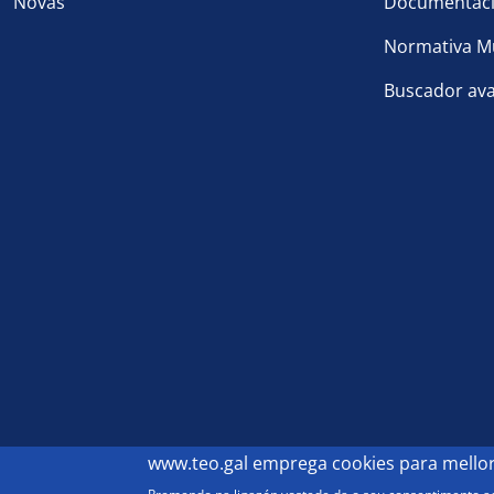
Novas
Documentaci
Normativa Mu
Buscador av
Footer
www.teo.gal
emprega cookies para mellora