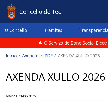
Ir o contido principal
Concello de Teo
Menu principal
O Concello
Trámites
Transparenci
O Servizo de Bono Social Eléct
Miga de pan
Inicio
Axenda en PDF
AXENDA XULLO 2026
AXENDA XULLO 2026
Martes 30-06-2026