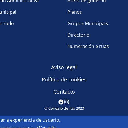
ón Administrativa
Áreas de goberno
nicipal
Plenos
anzado
Grupos Municipais
Directorio
Numeración e rúas
Aviso legal
Política de cookies
Contacto
© Concello de Teo 2023
r a experiencia de usuario.
Máis info