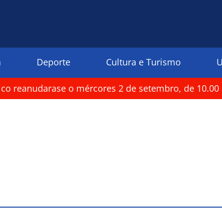
a
Deporte
Cultura e Turismo
U
rico reanudarase o mércores 2 de setembro, de 10.00 