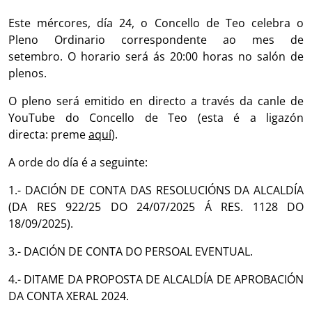
c
i
a
a
Este mércores, día 24, o Concello de Teo celebra o
e
t
t
r
Pleno Ordinario correspondente ao mes de
b
t
s
e
setembro. O horario será ás 20:00 horas no salón de
o
e
A
plenos.
o
r
p
k
p
O pleno será emitido en directo a través da canle de
YouTube do Concello de Teo (esta é a ligazón
directa: preme
aquí
).
A orde do día é a seguinte:
1.- DACIÓN DE CONTA DAS RESOLUCIÓNS DA ALCALDÍA
(DA RES 922/25 DO 24/07/2025 Á RES. 1128 DO
18/09/2025).
3.- DACIÓN DE CONTA DO PERSOAL EVENTUAL.
4.- DITAME DA PROPOSTA DE ALCALDÍA DE APROBACIÓN
DA CONTA XERAL 2024.