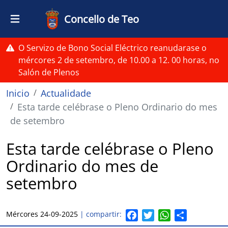
Ir o contido principal
Concello de Teo
O Servizo de Bono Social Eléctrico reanudarase o
mércores 2 de setembro, de 10.00 a 12. 00 horas, no
Salón de Plenos
Miga de pan
Inicio
Actualidade
Esta tarde celébrase o Pleno Ordinario do mes
de setembro
Esta tarde celébrase o Pleno
Ordinario do mes de
setembro
F
T
W
S
Mércores 24-09-2025
| compartir:
a
w
h
h