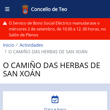
Ir o contido principal
Concello de Teo
O Servizo de Bono Social Eléctrico reanudarase o
mércores 2 de setembro, de 10.00 a 12. 00 horas, no
Salón de Plenos
Miga de pan
Inicio
Actividades
O CAMIÑO DAS HERBAS DE SAN XOÁN
O CAMIÑO DAS HERBAS DE
SAN XOÁN
Data e hora