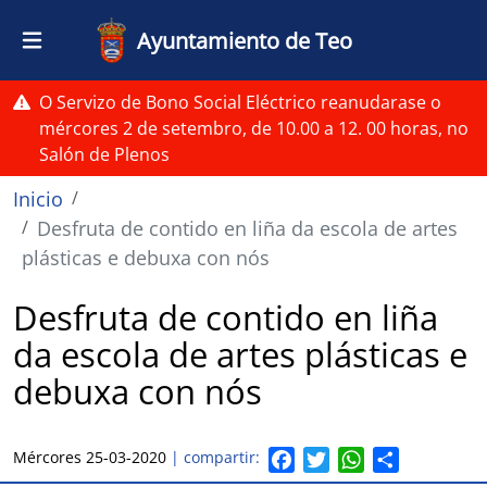
Pasar al contenido principal
Ayuntamiento de Teo
O Servizo de Bono Social Eléctrico reanudarase o
mércores 2 de setembro, de 10.00 a 12. 00 horas, no
Salón de Plenos
Ruta de navegación
Inicio
Desfruta de contido en liña da escola de artes
plásticas e debuxa con nós
Desfruta de contido en liña
da escola de artes plásticas e
debuxa con nós
F
T
W
S
Mércores 25-03-2020
| compartir:
a
w
h
h