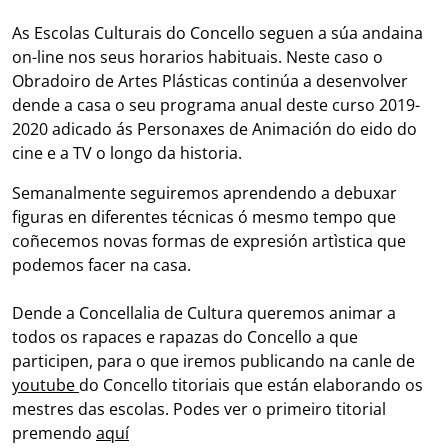
c
i
a
a
As Escolas Culturais do Concello seguen a súa andaina
e
t
t
r
on-line nos seus horarios habituais. Neste caso o
b
t
s
e
Obradoiro de Artes Plásticas continúa a desenvolver
o
e
A
dende a casa o seu programa anual deste curso 2019-
o
r
p
2020 adicado ás Personaxes de Animación do eido do
k
p
cine e a TV o longo da historia.
Semanalmente seguiremos aprendendo a debuxar
figuras en diferentes técnicas ó mesmo tempo que
coñecemos novas formas de expresión artìstica que
podemos facer na casa.
Dende a Concellalia de Cultura queremos animar a
todos os rapaces e rapazas do Concello a que
participen, para o que iremos publicando na canle de
youtube
do Concello titoriais que están elaborando os
mestres das escolas. Podes ver o primeiro titorial
premendo
aquí