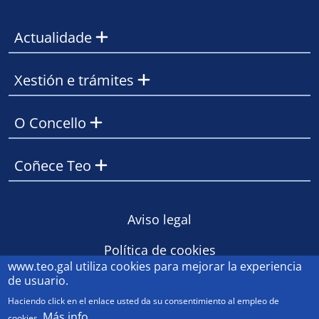
Actualidade
Xestión e trámites
O Concello
Coñece Teo
Footer
Aviso legal
Política de cookies
www.teo.gal
utiliza cookies para mejorar la experiencia
Contacto
de usuario.
Haciendo click en el enlace usted da su consentimiento al empleo de
Más info
cookies.