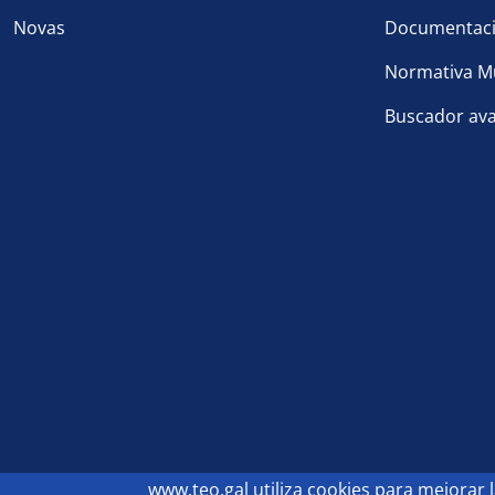
Novas
Documentaci
Normativa Mu
Buscador av
Footer
www.teo.gal
utiliza cookies para mejorar 