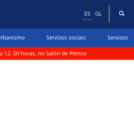
ES
GL
rbanismo
Servizos sociais
Servizos
a 12. 00 horas, no Salón de Plenos