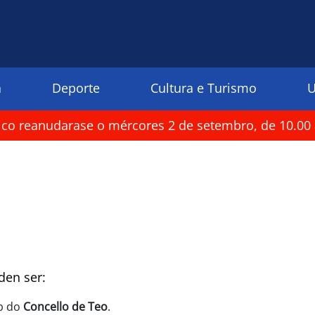
a
Deporte
Cultura e Turismo
U
rico reanudarase o mércores 2 de setembro, de 10.00 
den ser:
b do
Concello de Teo
.