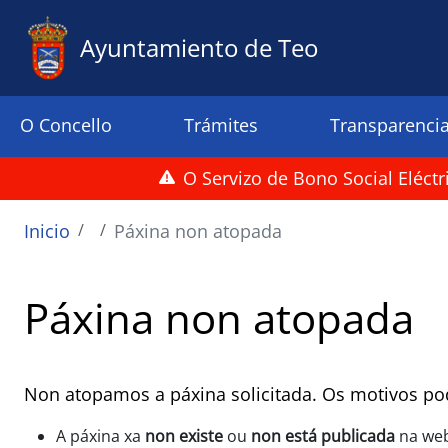
Pasar al contenido principal
Ayuntamiento de Teo
Menu principal
O Concello
Trámites
Transparenci
O Servizo de Bono Social Eléct
Ruta de navegación
Inicio
Páxina non atopada
Páxina non atopada
Non atopamos a páxina solicitada. Os motivos po
A páxina xa
non existe
ou
non está publicada
na we